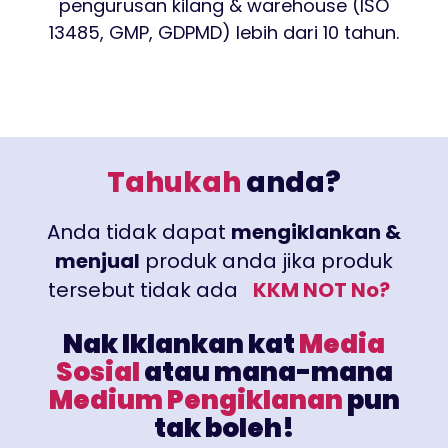
pengurusan kilang & warehouse (ISO
13485, GMP, GDPMD) lebih dari 10 tahun.
Tahukah
anda?
Anda
tidak dapat
mengiklankan &
menjual
produk anda jika produk
tersebut
tidak ada
KKM NOT No
?
Nak Iklankan kat
Media
Sosial
atau mana-mana
Medium Pengiklanan
pun
tak boleh!