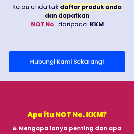
Kalau anda tak
daftar produk anda
dan dapatkan
NOT No
daripada
KKM
..
Hubungi Kami Sekarang!
Apa itu NOT No. KKM?
& Mengapa ianya penting dan apa