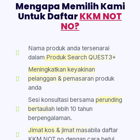
Mengapa Memilih Kami
Untuk Daftar
KKM NOT
NO?
Nama produk anda tersenarai
dalam
Produk Search QUEST3+
Meningkatkan keyakinan
pelanggan & pemasaran
produk
anda
Sesi konsultasi bersama
perunding
bertauliah
lebih 10 tahun
berpengalaman.
Jimat kos & jimat masa
bila daftar
KKM NOT no dengan cara betul